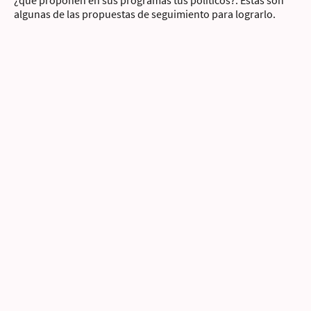
¿qué proponen en sus programas tus políticos?. Estas son
algunas de las propuestas de seguimiento para lograrlo.